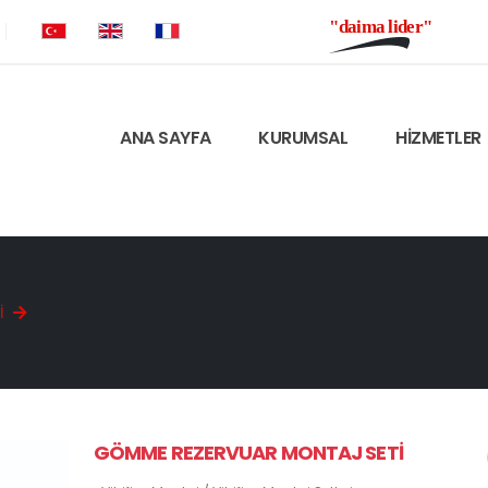
"daima lider"
ANA SAYFA
KURUMSAL
HİZMETLER
I
GÖMME REZERVUAR MONTAJ SETI