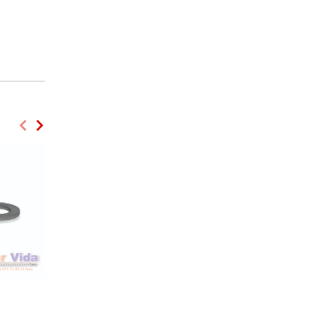
Yuvarlak Başlı Dibi Dört Köşe Civata
YSB Saç Vidaları
StarVida - Daima Lider
StarVida - Daima Lider
Yuvarlak Başlı Dibi Dört Köşe
YSB Saç Vidaları