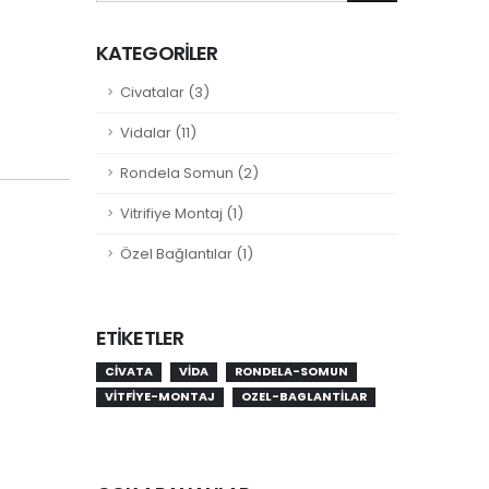
KATEGORILER
Civatalar (3)
Vidalar (11)
Rondela Somun (2)
Vitrifiye Montaj (1)
Özel Bağlantılar (1)
ETIKETLER
CIVATA
VIDA
RONDELA-SOMUN
VITFIYE-MONTAJ
OZEL-BAGLANTILAR