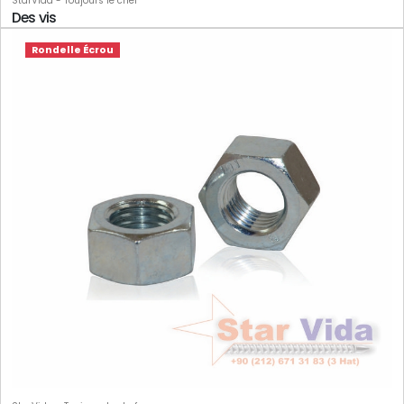
StarVida - Toujours le chef
Des vis
Rondelle Écrou