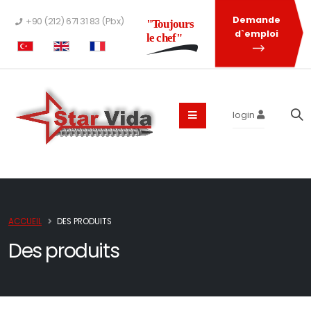
Demande
+90 (212) 671 31 83 (Pbx)
"Toujours
d`emploi
le chef"
login
ACCUEIL
DES PRODUITS
Des produits