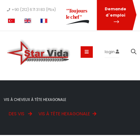
Demande
+90 (212) 671 31 83 (Pbx)
"Toujours
d`emploi
le chef"
login
VIS À CHEVEUX À TÊTE HEXAGONALE
DES VIS
VIS À TÊTE HEXAGONALE